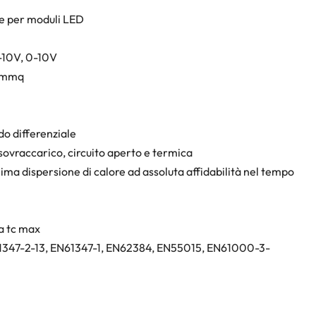
te per moduli LED
-10V, 0-10V
,5mmq
do differenziale
 sovraccarico, circuito aperto e termica
ma dispersione di calore ad assoluta affidabilità nel tempo
%
a tc max
1347-2-13, EN61347-1, EN62384, EN55015, EN61000-3-