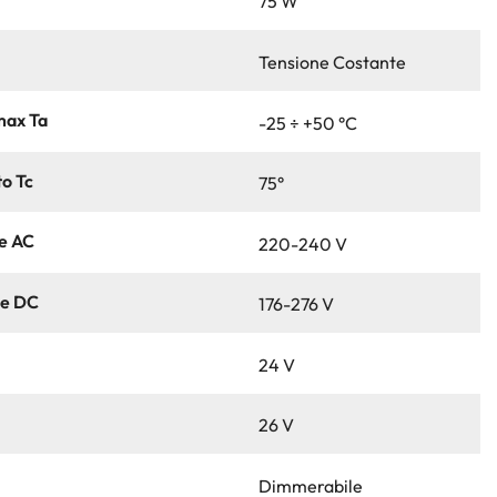
75 W
Tensione Costante
max Ta
-25 ÷ +50 °C
o Tc
75°
ne AC
220-240 V
ne DC
176-276 V
24 V
26 V
Dimmerabile