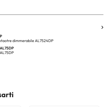
DP
ntaotre dimmerabile AL7524DP
e AL75DP
e AL75DP
sarti