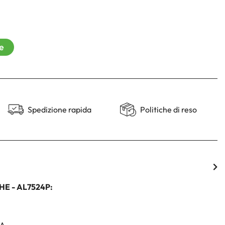
re
Spedizione rapida
Politiche di reso
CHE
- AL7524P: