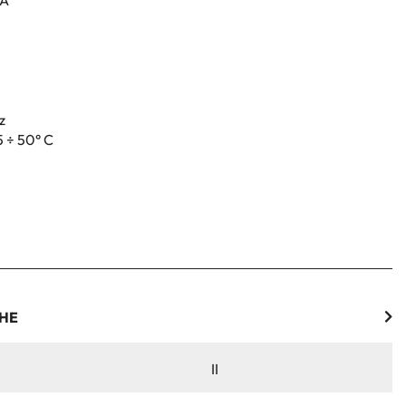
mA
z
 ÷ 50° C
CHE
II