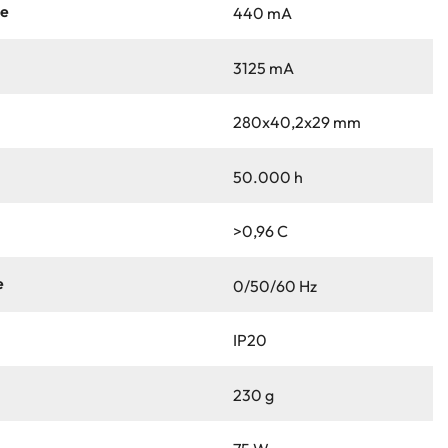
ne
440 mA
3125 mA
280x40,2x29 mm
50.000 h
>0,96 C
e
0/50/60 Hz
IP20
230 g