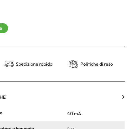
re
Spedizione rapida
Politiche di reso
CHE
ne
40 mA
tatore e lampada