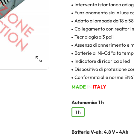
Intervento istantaneo ad og
Funzionamento sia in luce c
Adatto a lampade da 18 a 5
Collegamento con reattori m
Tecnologia a 3 poli
Assenza di annerimento e m
Batterie al Ni-Cd “alta tem
Indicatore di ricarica a led
Dispositivo di protezione co
Conformità alle norme EN6
MADE
IN
ITALY
Autonomia: 1 h
1 h
Batteria V-ah: 4,8 V - 4Ah