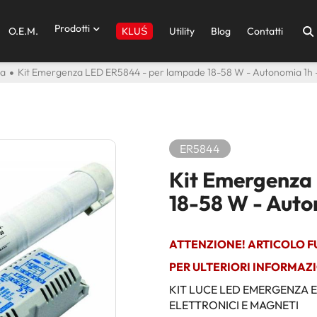
Prodotti
O.E.M.
Utility
Blog
Contatti
KLUŚ
za
Kit Emergenza LED ER5844 - per lampade 18-58 W - Autonomia 1h - 
ER5844
Kit Emergenza
18-58 W - Auton
ATTENZIONE! ARTICOLO F
PER ULTERIORI INFORMAZI
KIT LUCE LED EMERGENZA 
ELETTRONICI E MAGNETI