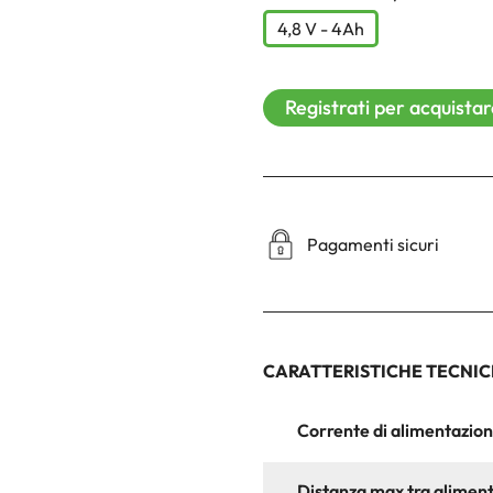
4,8 V - 4Ah
Registrati per acquista
Pagamenti sicuri
CARATTERISTICHE TECNI
Corrente di alimentazio
Distanza max tra alimen