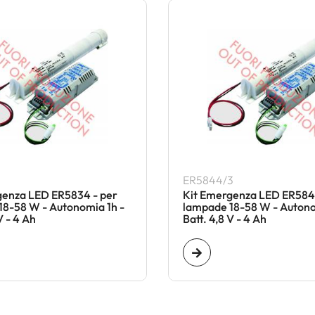
ER5844/3
genza LED ER5834 - per
Kit Emergenza LED ER584
18-58 W - Autonomia 1h -
lampade 18-58 W - Autono
V - 4 Ah
Batt. 4,8 V - 4 Ah