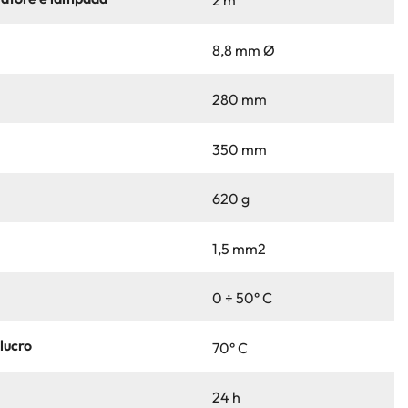
2 m
8,8 mm Ø
280 mm
350 mm
620 g
1,5 mm2
0 ÷ 50° C
lucro
70° C
24 h