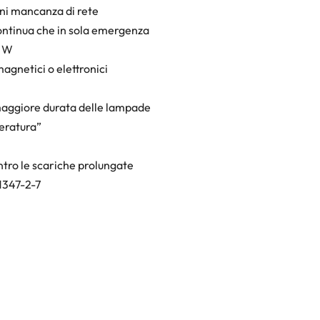
ni mancanza di rete
ontinua che in sola emergenza
8 W
agnetici o elettronici
aggiore durata delle lampade
peratura”
ntro le scariche prolungate
1347-2-7