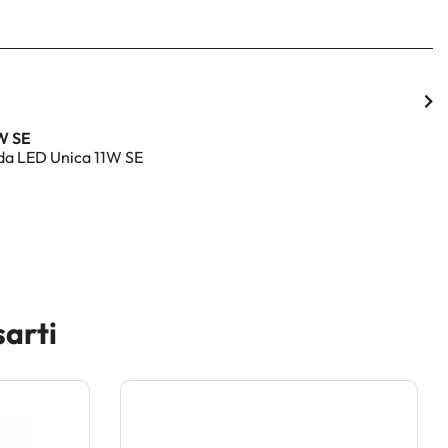
W SE
a LED Unica 11W SE
sarti