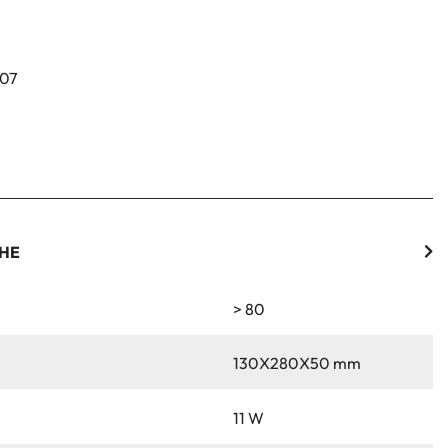
K07
CHE
> 80
130X280X50 mm
11 W