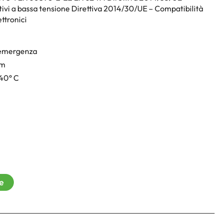
itivi a bassa tensione Direttiva 2014/30/UE – Compatibilità
ttronici
 emergenza
mm
40° C
re