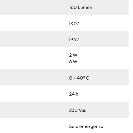
160 Lumen
IK07
IP42
2 W
6 W
0 ÷ 40° C
24 h
230 Vac
Solo emergenza