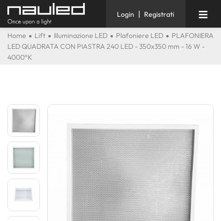
|
Login
Registrati
Home
Lift
Illuminazione LED
Plafoniere LED
PLAFONIERA
LED QUADRATA CON PIASTRA 240 LED - 350x350 mm - 16 W -
4000°K