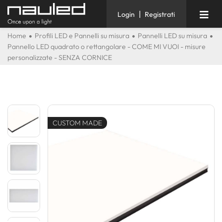
|
Login
Registrati
Home
Profili LED e Pannelli su misura
Pannelli LED su misura
Pannello LED quadrato o rettangolare - COME MI VUOI - misure
personalizzate - SENZA CORNICE
CUSTOM MADE