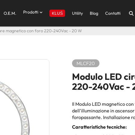
Prodotti
O.E.M.
Utility
Blog
Contatti
KLUŚ
are magnetico con foro 220-240Vac - 20 W
MLCF20
Modulo LED cir
220-240Vac - 
Il Modulo LED magnetico con f
dell’illuminazione in ascensor
foropassante. Installazione r
Caratteristiche tecniche: