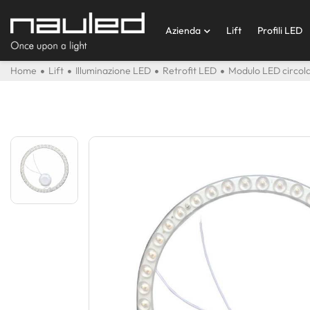
Azienda
Lift
Profili LED
Home
Lift
Illuminazione LED
Retrofit LED
Modulo LED circol