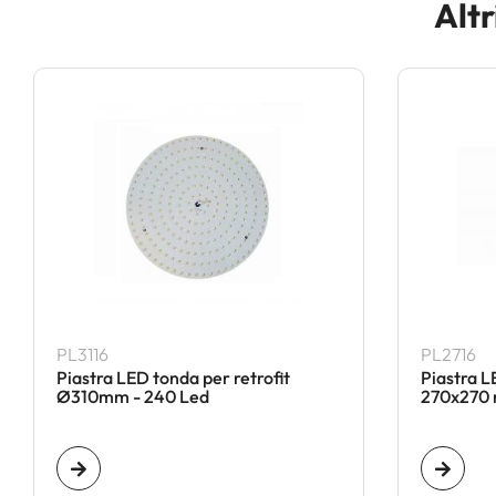
Altr
PL3116
PL2716
Piastra LED tonda per retrofit
Piastra L
Ø310mm - 240 Led
270x270 