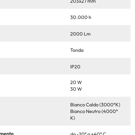
203x27 mm
30.000 h
2000 Lm
Tonda
IP20
20 W
30 W
Bianco Caldo (3000°K)
Bianco Neutro (4000°
K)
amento
da -20° a +40° C