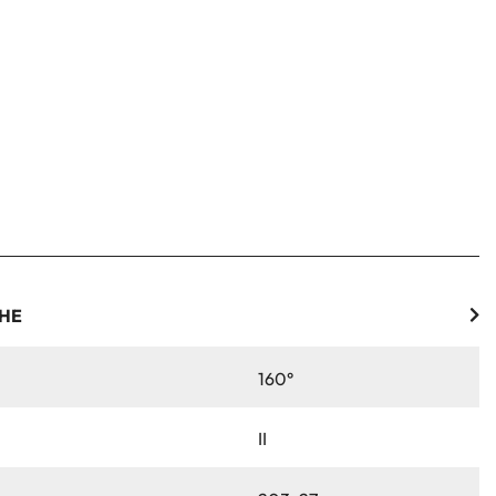
CHE
160°
II