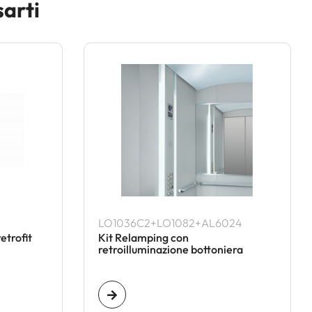
sarti
LO1036C2+LO1082+AL6024
etrofit
Kit Relamping con
retroilluminazione bottoniera